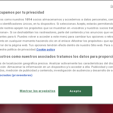
Co
cupamos por tu privacidad
tros como nuestros
1014
socios almacenamos y accedemos a datos personales, com
 identificadores únicos, en tu dispositivo. Si seleccionas Acepto, estarás permitiend
 de rastreo apoyen los propósitos que se muestran en «nosotros y nuestros socios tr
ionar». Si se deshabilitan los rastreadores, parte del contenido y los anuncios que ve
antes para ti. Puedes volver a acceder a este menú para cambiar tus opciones o retira
nto en cualquier momento haciendo clic en el enlace «Mostrar los propósitos» que ap
erior de la página web. Tus opciones tendrán efecto dentro de nuestro Sitio web. Para 
, tilbud og katalog
stra política de privacidad.
Cookie policy
sotros como nuestros asociados tratamos los datos para proporci
os de localización geográfica precisa. Analizar activamente las características del dis
ación. Almacenar la información en un dispositivo y/o acceder a ella. Publicidad y co
os, medición de publicidad y contenido, investigación de audiencia y desarrollo de se
sociados (proveedores)
Mostrar los propósitos
Acepto