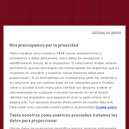
Stengt
Meny
Continuar sin aceptar
Travveien 1, Sem
Nos preocupamos por tu privacidad
7.3 km
Tanto nosotros como nuestros
1014
socios almacenamos y
accedemos a datos personales, como datos de navegación o
Stengt
identificadores únicos, en tu dispositivo. Si seleccionas Acepto, estarás
permitiendo que las tecnologías de rastreo apoyen los propósitos que se
muestran en «nosotros y nuestros socios tratamos datos para
proporcionar». Si se deshabilitan los rastreadores, parte del contenido y
Meny
los anuncios que ves podrían dejar de ser relevantes para ti. Puedes
volver a acceder a este menú para cambiar tus opciones o retirar el
Ørsnesalléen 37 A, Nøtterøy
consentimiento en cualquier momento haciendo clic en el enlace
«Mostrar los propósitos» que aparece en el en la parte inferior de la
7.3 km
página web. Tus opciones tendrán efecto dentro de nuestro Sitio web.
Para saber más, consulta nuestra política de privacidad.
Cookie policy
Stengt
Tanto nosotros como nuestros asociados tratamos los
datos para proporcionar:
Utilizar datos de localización geográfica precisa. Analizar activamente