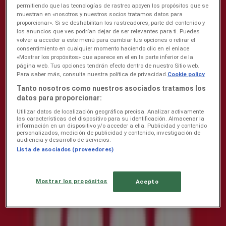
permitiendo que las tecnologías de rastreo apoyen los propósitos que se
muestran en «nosotros y nuestros socios tratamos datos para
Langkåsvn. 15, Notodden
proporcionar». Si se deshabilitan los rastreadores, parte del contenido y
los anuncios que ves podrían dejar de ser relevantes para ti. Puedes
1.4 km
volver a acceder a este menú para cambiar tus opciones o retirar el
consentimiento en cualquier momento haciendo clic en el enlace
Åpen
«Mostrar los propósitos» que aparece en el en la parte inferior de la
página web. Tus opciones tendrán efecto dentro de nuestro Sitio web.
Para saber más, consulta nuestra política de privacidad.
Cookie policy
Joker
Tanto nosotros como nuestros asociados tratamos los
datos para proporcionar:
Nordagutuvegen 662A, Sauherad
Utilizar datos de localización geográfica precisa. Analizar activamente
las características del dispositivo para su identificación. Almacenar la
16.0 km
información en un dispositivo y/o acceder a ella. Publicidad y contenido
personalizados, medición de publicidad y contenido, investigación de
audiencia y desarrollo de servicios.
Lista de asociados (proveedores)
Joker Notodden: Se butikkinfo og tilbud
Mostrar los propósitos
Acepto
{"numCatalogs":0}
Andre brukere så også disse
kundeavisene