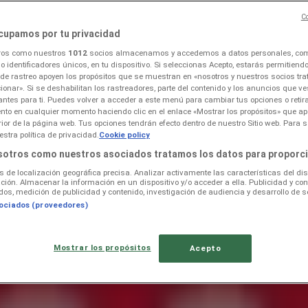
Co
cupamos por tu privacidad
tros como nuestros
1012
socios almacenamos y accedemos a datos personales, com
 identificadores únicos, en tu dispositivo. Si seleccionas Acepto, estarás permitiend
 de rastreo apoyen los propósitos que se muestran en «nosotros y nuestros socios tr
ionar». Si se deshabilitan los rastreadores, parte del contenido y los anuncios que ve
antes para ti. Puedes volver a acceder a este menú para cambiar tus opciones o retira
nto en cualquier momento haciendo clic en el enlace «Mostrar los propósitos» que ap
erior de la página web. Tus opciones tendrán efecto dentro de nuestro Sitio web. Para 
s, tilbud og katalog
stra política de privacidad.
Cookie policy
sotros como nuestros asociados tratamos los datos para proporci
os de localización geográfica precisa. Analizar activamente las características del dis
ación. Almacenar la información en un dispositivo y/o acceder a ella. Publicidad y co
os, medición de publicidad y contenido, investigación de audiencia y desarrollo de se
sociados (proveedores)
Mostrar los propósitos
Acepto